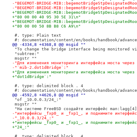
-"BEGEMOT-BRIDGE-MIB::begemotBridgeStpDesignatedRoo
-"BEGEMOT-BRIDGE-MIB::begemotBridgeStpDesignatedRoo
+"BEGEMOT-BRIDGE-MIB::begemotBridgeStpDesignatedRoo
+"80 00 00 40 95 30 5E 31\n"
+"BEGEMOT-BRIDGE-MIB::begemotBridgeStpDesignatedRoo
+"80 00 00 50 8B B8 C6 A9\n"
 #. type: Plain text
 #: documentation/content/en/books/handbook/advance
@@ -4334,8 +4368,8 @@ msgid ""
 "To change the bridge interface being monitored vi
 "subtree:"
 msgstr ""
-"Для изменения мониторинга интерфейса моста через 
-"`mib-2.dot1dBridge`:"
+"Для изменения мониторинга интерфейса моста через 
+"dot1dBridge`:"
 #. type: delimited block . 4
 #: documentation/content/en/books/handbook/advance
@@ -4592,8 +4626,8 @@ msgid ""
 "of _10.0.0.3/24_:"
 msgstr ""
 "На системе FreeBSD создайте интерфейс man:lagg[4]
-"интерфейсы _fxp0_ и _fxp1_, и поднимите интерфейс
-"_10.0.0.3/24_:"
+"интерфейсы _fxp0_ и _fxp1_, и поднимите интерфейс
+"24_:"
 #. type: delimited block . 4