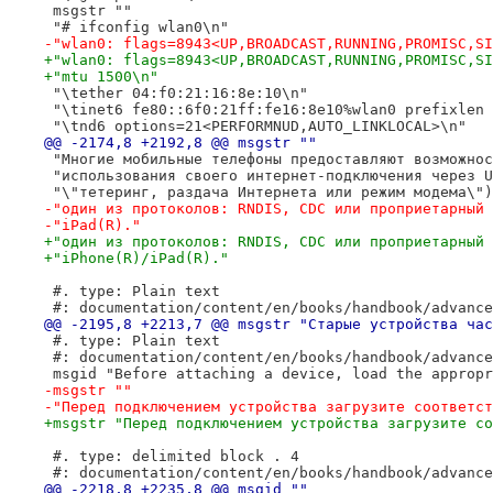
 msgstr ""
 "# ifconfig wlan0\n"
-"wlan0: flags=8943<UP,BROADCAST,RUNNING,PROMISC,SI
+"wlan0: flags=8943<UP,BROADCAST,RUNNING,PROMISC,SI
+"mtu 1500\n"
 "\tether 04:f0:21:16:8e:10\n"
 "\tinet6 fe80::6f0:21ff:fe16:8e10%wlan0 prefixlen 
 "\tnd6 options=21<PERFORMNUD,AUTO_LINKLOCAL>\n"
@@ -2174,8 +2192,8 @@ msgstr ""
 "Многие мобильные телефоны предоставляют возможнос
 "использования своего интернет-подключения через U
 "\"тетеринг, раздача Интернета или режим модема\")
-"один из протоколов: RNDIS, CDC или проприетарный 
-"iPad(R)."
+"один из протоколов: RNDIS, CDC или проприетарный 
+"iPhone(R)/iPad(R)."
 #. type: Plain text
 #: documentation/content/en/books/handbook/advance
@@ -2195,8 +2213,7 @@ msgstr "Старые устройства час
 #. type: Plain text
 #: documentation/content/en/books/handbook/advance
 msgid "Before attaching a device, load the appropr
-msgstr ""
-"Перед подключением устройства загрузите соответст
+msgstr "Перед подключением устройства загрузите со
 #. type: delimited block . 4
 #: documentation/content/en/books/handbook/advance
@@ -2218,8 +2235,8 @@ msgid ""