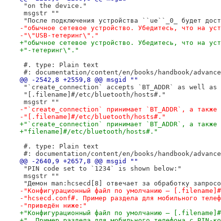
 "on the device."
 msgstr ""
 "После подключения устройства ``ue``_0_ будет дост
-"обычное сетевое устройство. Убедитесь, что на уст
-"\"USB-тетеринг\"."
+"обычное сетевое устройство. Убедитесь, что на уст
+"-тетеринг\"."
 #. type: Plain text
 #: documentation/content/en/books/handbook/advance
@@ -2542,8 +2559,8 @@ msgid ""
 "`create_connection` accepts `BT_ADDR` as well as 
 "[.filename]#/etc/bluetooth/hosts#."
 msgstr ""
-"`create_connection` принимает `BT_ADDR`, а также 
-"[.filename]#/etc/bluetooth/hosts#."
+"`create_connection` принимает `BT_ADDR`, а также 
+"filename]#/etc/bluetooth/hosts#."
 #. type: Plain text
 #: documentation/content/en/books/handbook/advance
@@ -2640,9 +2657,8 @@ msgid ""
 "PIN code set to `1234` is shown below:"
 msgstr ""
 "Демон man:hcsecd[8] отвечает за обработку запросо
-"Конфигурационный файл по умолчанию — [.filename]#
-"hcsecd.conf#. Пример раздела для мобильного телеф
-"приведён ниже:"
+"Конфигурационный файл по умолчанию — [.filename]#
+". Пример раздела для мобильного телефона с PIN-ко