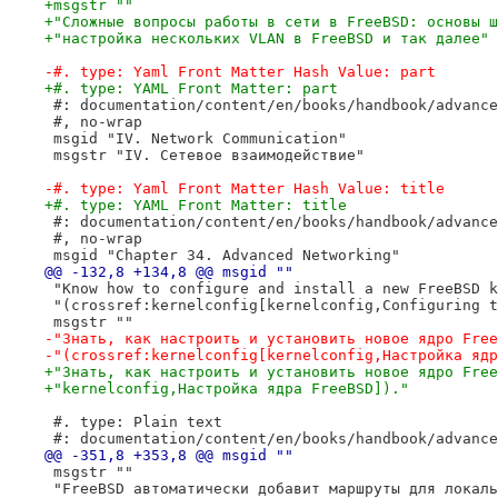
+msgstr ""
+"Сложные вопросы работы в сети в FreeBSD: основы ш
+"настройка нескольких VLAN в FreeBSD и так далее"
-#. type: Yaml Front Matter Hash Value: part
+#. type: YAML Front Matter: part
 #: documentation/content/en/books/handbook/advance
 #, no-wrap
 msgid "IV. Network Communication"
 msgstr "IV. Сетевое взаимодействие"
-#. type: Yaml Front Matter Hash Value: title
+#. type: YAML Front Matter: title
 #: documentation/content/en/books/handbook/advance
 #, no-wrap
 msgid "Chapter 34. Advanced Networking"
@@ -132,8 +134,8 @@ msgid ""
 "Know how to configure and install a new FreeBSD k
 "(crossref:kernelconfig[kernelconfig,Configuring t
 msgstr ""
-"Знать, как настроить и установить новое ядро Free
-"(crossref:kernelconfig[kernelconfig,Настройка ядр
+"Знать, как настроить и установить новое ядро Free
+"kernelconfig,Настройка ядра FreeBSD])."
 #. type: Plain text
 #: documentation/content/en/books/handbook/advance
@@ -351,8 +353,8 @@ msgid ""
 msgstr ""
 "FreeBSD автоматически добавит маршруты для локаль