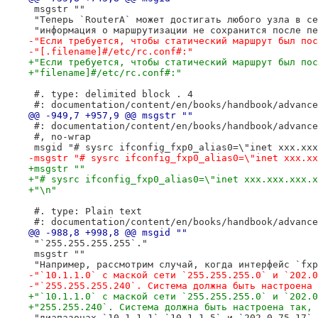
 msgstr ""
 "Теперь `RouterA` может достигать любого узла в се
 "информация о маршрутизации не сохранится после пе
-"Если требуется, чтобы статический маршрут был пос
-"[.filename]#/etc/rc.conf#:"
+"Если требуется, чтобы статический маршрут был пос
+"filename]#/etc/rc.conf#:"
 #. type: delimited block . 4
 #: documentation/content/en/books/handbook/advance
@@ -949,7 +957,9 @@ msgstr ""
 #: documentation/content/en/books/handbook/advance
 #, no-wrap
 msgid "# sysrc ifconfig_fxp0_alias0=\"inet xxx.xxx
-msgstr "# sysrc ifconfig_fxp0_alias0=\"inet xxx.xx
+msgstr ""
+"# sysrc ifconfig_fxp0_alias0=\"inet xxx.xxx.xxx.x
+"\n"
 #. type: Plain text
 #: documentation/content/en/books/handbook/advance
@@ -988,8 +998,8 @@ msgid ""
 "`255.255.255.255`."
 msgstr ""
 "Например, рассмотрим случай, когда интерфейс `fxp
-"`10.1.1.0` с маской сети `255.255.255.0` и `202.0
-"`255.255.255.240`. Система должна быть настроена 
+"`10.1.1.0` с маской сети `255.255.255.0` и `202.0
+"255.255.240`. Система должна быть настроена так, 
 "диапазонах `10.1.1.1`–`10.1.1.5` и `202.0.75.17`–