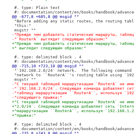
 #. type: Plain text
 #: documentation/content/en/books/handbook/advance
@@ -677,8 +685,8 @@ msgid ""
 "Before adding any static routes, the routing tabl
 "this:"
 msgstr ""
-"Прежде чем добавлять статические маршруты, таблиц
-"`RouterA` выглядит следующим образом:"
+"Прежде чем добавлять статические маршруты, таблиц
+" выглядит следующим образом:"
 #. type: delimited block . 4
 #: documentation/content/en/books/handbook/advance
@@ -715,10 +723,10 @@ msgid ""
 "`192.168.2.0/24` network.  The following command 
 "network to ``RouterA``'s routing table using `192
 msgstr ""
-"С текущей таблицей маршрутизации `RouterA` не име
-"`192.168.2.0/24`. Следующая команда добавляет сет
-"таблицу маршрутизации ``RouterA``, используя `192
-"следующего прыжка:"
+"С текущей таблицей маршрутизации `RouterA` не име
+"2.0/24`. Следующая команда добавляет сеть `Intern
+"маршрутизации ``RouterA``, используя `192.168.1.2
+"прыжка:"
 #. type: delimited block . 4
 #: documentation/content/en/books/handbook/advance
@@ -735,8 +743,8 @@ msgid ""