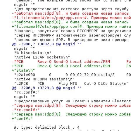
 "daemon.  The example below shows how to start the
 msgstr ""
 "Для предоставления сетевого доступа через службу 
-"работал man:sdpd[8], и была создана новая запись 
-"[.filename]#/etc/ppp/ppp.conf#. Примеры можно най
+"работал man:sdpd[8], и была создана новая запись 
+"filename]#/etc/ppp/ppp.conf#. Примеры можно найти
 "Наконец, запустите сервер RFCOMMPPP на допустимом
 "Сервер RFCOMMPPP автоматически зарегистрирует слу
 "локальном демоне SDP. В приведенном ниже примере 
@@ -2980,7 +3002,8 @@ msgid ""
 msgstr ""
 "% btsockstat\n"
 "Active L2CAP sockets\n"
-"PCB      Recv-Q Send-Q Local address/PSM       Fo
+"PCB      Recv-Q Send-Q Local address/PSM       Fo
+"State\n"
 "c2afe900      0      0 00:02:72:00:d4:1a/3     00
 "Active RFCOMM sessions\n"
 "L2PCB    PCB      Flag MTU   Out-Q DLCs State\n"
@@ -3206,8 +3229,8 @@ msgid ""
 "rc.conf#:"
 msgstr ""
 "Предоставление услуг на FreeBSD клиентам Bluetoot
-"сервера man:sdpd[8]. Следующую строку можно добав
-"rc.conf#:"
+"сервера man:sdpd[8]. Следующую строку можно добав
+"conf#:"
 #. type: delimited block . 4