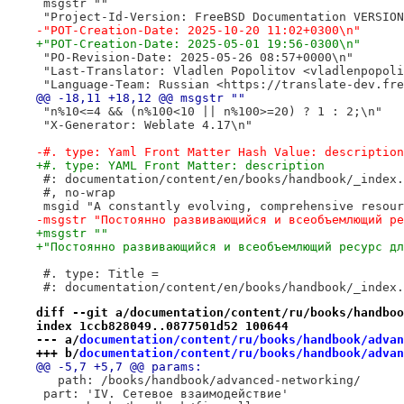
 msgstr ""
 "Project-Id-Version: FreeBSD Documentation VERSION
-"POT-Creation-Date: 2025-10-20 11:02+0300\n"
+"POT-Creation-Date: 2025-05-01 19:56-0300\n"
 "PO-Revision-Date: 2025-05-26 08:57+0000\n"
 "Last-Translator: Vladlen Popolitov <vladlenpopoli
 "Language-Team: Russian <https://translate-dev.fre
@@ -18,11 +18,12 @@ msgstr ""
 "n%10<=4 && (n%100<10 || n%100>=20) ? 1 : 2;\n"
 "X-Generator: Weblate 4.17\n"
-#. type: Yaml Front Matter Hash Value: description
+#. type: YAML Front Matter: description
 #: documentation/content/en/books/handbook/_index.
 #, no-wrap
 msgid "A constantly evolving, comprehensive resour
-msgstr "Постоянно развивающийся и всеобъемлющий ре
+msgstr ""
+"Постоянно развивающийся и всеобъемлющий ресурс дл
 #. type: Title =
 #: documentation/content/en/books/handbook/_index.
diff --git a/documentation/content/ru/books/handboo
index 1ccb828049..0877501d52 100644
--- a/
documentation/content/ru/books/handbook/advan
+++ b/
documentation/content/ru/books/handbook/advan
@@ -5,7 +5,7 @@ params:
   path: /books/handbook/advanced-networking/
 part: 'IV. Сетевое взаимодействие'