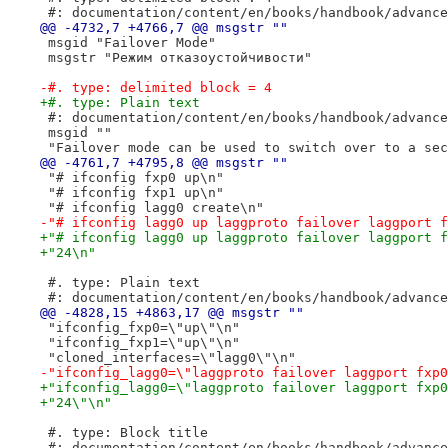
 #: documentation/content/en/books/handbook/advance
@@ -4732,7 +4766,7 @@ msgstr ""
 msgid "Failover Mode"
 msgstr "Режим отказоустойчивости"
-#. type: delimited block = 4
+#. type: Plain text
 #: documentation/content/en/books/handbook/advance
 msgid ""
 "Failover mode can be used to switch over to a sec
@@ -4761,7 +4795,8 @@ msgstr ""
 "# ifconfig fxp0 up\n"
 "# ifconfig fxp1 up\n"
 "# ifconfig lagg0 create\n"
-"# ifconfig lagg0 up laggproto failover laggport f
+"# ifconfig lagg0 up laggproto failover laggport f
+"24\n"
 #. type: Plain text
 #: documentation/content/en/books/handbook/advance
@@ -4828,15 +4863,17 @@ msgstr ""
 "ifconfig_fxp0=\"up\"\n"
 "ifconfig_fxp1=\"up\"\n"
 "cloned_interfaces=\"lagg0\"\n"
-"ifconfig_lagg0=\"laggproto failover laggport fxp0
+"ifconfig_lagg0=\"laggproto failover laggport fxp0
+"24\"\n"
 #. type: Block title
 #: documentation/content/en/books/handbook/advance