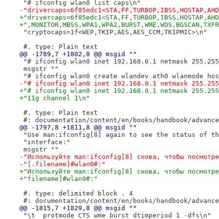
 "# ifconfig wlan0 list caps\n"
-"drivercaps=6f85edc1<STA,FF,TURBOP,IBSS,HOSTAP,AHD
+"drivercaps=6f85edc1<STA,FF,TURBOP,IBSS,HOSTAP,AHD
+",MONITOR,MBSS,WPA1,WPA2,BURST,WME,WDS,BGSCAN,TXFR
 "cryptocaps=1f<WEP,TKIP,AES,AES_CCM,TKIPMIC>\n"
 #. type: Plain text
@@ -1789,7 +1802,8 @@ msgid ""
 "# ifconfig wlan0 inet 192.168.0.1 netmask 255.255
 msgstr ""
 "# ifconfig wlan0 create wlandev ath0 wlanmode hos
-"# ifconfig wlan0 inet 192.168.0.1 netmask 255.255
+"# ifconfig wlan0 inet 192.168.0.1 netmask 255.255
+"11g channel 1\n"
 #. type: Plain text
 #: documentation/content/en/books/handbook/advance
@@ -1797,8 +1811,8 @@ msgid ""
 "Use man:ifconfig[8] again to see the status of th
 "interface:"
 msgstr ""
-"Используйте man:ifconfig[8] снова, чтобы посмотре
-"[.filename]#wlan0#:"
+"Используйте man:ifconfig[8] снова, чтобы посмотре
+"filename]#wlan0#:"
 #. type: delimited block . 4
 #: documentation/content/en/books/handbook/advance
@@ -1815,7 +1829,8 @@ msgid ""
 "\t  protmode CTS wme burst dtimperiod 1 -dfs\n"