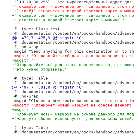
 "`10.20.30.255` — это широковещательный адрес для 
-"`example.com` — доменное имя, связанное с этой по
-"`link#1` относится к первой Ethernet-карте в маши
+"`example.com` — доменное имя, связанное с этой по
+" относится к первой Ethernet-карте в машине."
 #. type: Plain text
 #: documentation/content/en/books/handbook/advance
@@ -473,7 +475,9 @@ msgstr "G"
 #: documentation/content/en/books/handbook/advance
 #, no-wrap
 msgid "Send anything for this destination on to th
-msgstr "Отправляйте всё для этого назначения на эт
+msgstr ""
+"Отправляйте всё для этого назначения на этот шлюз
+"это нужно отправить."
 #. type: Table
 #: documentation/content/en/books/handbook/advance
@@ -497,7 +501,9 @@ msgstr "C"
 #: documentation/content/en/books/handbook/advance
 #, no-wrap
 msgid "Clones a new route based upon this route fo
-msgstr "Клонирует новый маршрут на основе данного 
+msgstr ""
+"Клонирует новый маршрут на основе данного для под
+"маршрута обычно используется для локальных сетей.
 #. type: Table
 #: documentation/content/en/books/handbook/advance