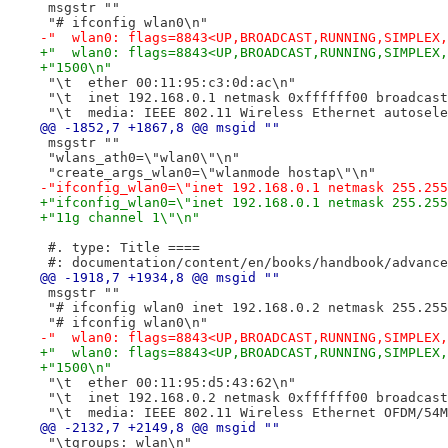
 msgstr ""
 "# ifconfig wlan0\n"
-"  wlan0: flags=8843<UP,BROADCAST,RUNNING,SIMPLEX,
+"  wlan0: flags=8843<UP,BROADCAST,RUNNING,SIMPLEX,
+"1500\n"
 "\t  ether 00:11:95:c3:0d:ac\n"
 "\t  inet 192.168.0.1 netmask 0xffffff00 broadcast
 "\t  media: IEEE 802.11 Wireless Ethernet autosele
@@ -1852,7 +1867,8 @@ msgid ""
 msgstr ""
 "wlans_ath0=\"wlan0\"\n"
 "create_args_wlan0=\"wlanmode hostap\"\n"
-"ifconfig_wlan0=\"inet 192.168.0.1 netmask 255.255
+"ifconfig_wlan0=\"inet 192.168.0.1 netmask 255.255
+"11g channel 1\"\n"
 #. type: Title ====
 #: documentation/content/en/books/handbook/advance
@@ -1918,7 +1934,8 @@ msgid ""
 msgstr ""
 "# ifconfig wlan0 inet 192.168.0.2 netmask 255.255
 "# ifconfig wlan0\n"
-"  wlan0: flags=8843<UP,BROADCAST,RUNNING,SIMPLEX,
+"  wlan0: flags=8843<UP,BROADCAST,RUNNING,SIMPLEX,
+"1500\n"
 "\t  ether 00:11:95:d5:43:62\n"
 "\t  inet 192.168.0.2 netmask 0xffffff00 broadcast
 "\t  media: IEEE 802.11 Wireless Ethernet OFDM/54M
@@ -2132,7 +2149,8 @@ msgid ""
 "\tgroups: wlan\n"