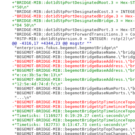
+"BRIDGE-MIB::dot1dStpPortDesignatedRoot.3 = Hex-ST
+"50\n"
 "BRIDGE-MIB::dot1dStpPortDesignatedCost.3 = INTEGE
-"BRIDGE-MIB::dot1dStpPortDesignatedBridge.3 = Hex-
+"BRIDGE-MIB::dot1dStpPortDesignatedBridge.3 = Hex-
+"D4 50\n"
 "BRIDGE-MIB::dot1dStpPortDesignatedPort.3 = Hex-ST
 "BRIDGE-MIB::dot1dStpPortForwardTransitions.3 = Co
 "RSTP-MIB::dot1dStpVersion.0 = INTEGER: rstp(2)\n"
@@ -4316,17 +4344,23 @@ msgstr ""
 "enterprises.fokus.begemot.begemotBridge\n"
 "BEGEMOT-BRIDGE-MIB::begemotBridgeBaseName.\"bridg
 "BEGEMOT-BRIDGE-MIB::begemotBridgeBaseName.\"bridg
-"BEGEMOT-BRIDGE-MIB::begemotBridgeBaseAddress.\"br
-"BEGEMOT-BRIDGE-MIB::begemotBridgeBaseAddress.\"br
+"BEGEMOT-BRIDGE-MIB::begemotBridgeBaseAddress.\"br
+"e:ce:3b:5a:9e:13\n"
+"BEGEMOT-BRIDGE-MIB::begemotBridgeBaseAddress.\"br
+"12:5e:4d:74:d:fc\n"
 "BEGEMOT-BRIDGE-MIB::begemotBridgeBaseNumPorts.\"b
 "BEGEMOT-BRIDGE-MIB::begemotBridgeBaseNumPorts.\"b
 "...\n"
-"BEGEMOT-BRIDGE-MIB::begemotBridgeStpTimeSinceTopo
-"BEGEMOT-BRIDGE-MIB::begemotBridgeStpTimeSinceTopo
+"BEGEMOT-BRIDGE-MIB::begemotBridgeStpTimeSinceTopo
+"Timeticks: (116927) 0:19:29.27 centi-seconds\n"
+"BEGEMOT-BRIDGE-MIB::begemotBridgeStpTimeSinceTopo
+"Timeticks: (82773) 0:13:47.73 centi-seconds\n"
 "BEGEMOT-BRIDGE-MIB::begemotBridgeStpTopChanges.\"
 "BEGEMOT-BRIDGE-MIB::begemotBridgeStpTopChanges.\"