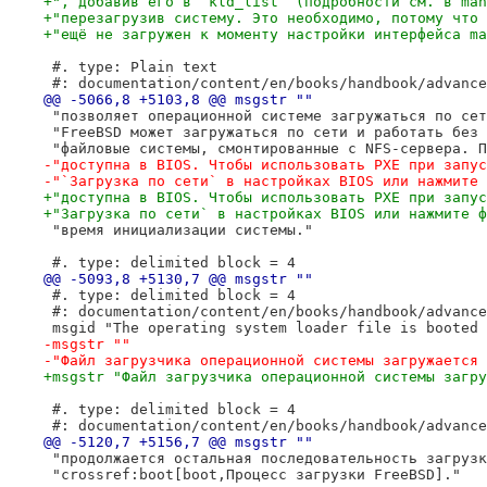
+", добавив его в `kld_list` (подробности см. в man
+"перезагрузив систему. Это необходимо, потому что 
+"ещё не загружен к моменту настройки интерфейса ma
 #. type: Plain text
 #: documentation/content/en/books/handbook/advance
@@ -5066,8 +5103,8 @@ msgstr ""
 "позволяет операционной системе загружаться по сет
 "FreeBSD может загружаться по сети и работать без 
 "файловые системы, смонтированные с NFS-сервера. П
-"доступна в BIOS. Чтобы использовать PXE при запус
-"`Загрузка по сети` в настройках BIOS или нажмите 
+"доступна в BIOS. Чтобы использовать PXE при запус
+"Загрузка по сети` в настройках BIOS или нажмите ф
 "время инициализации системы."
 #. type: delimited block = 4
@@ -5093,8 +5130,7 @@ msgstr ""
 #. type: delimited block = 4
 #: documentation/content/en/books/handbook/advance
 msgid "The operating system loader file is booted 
-msgstr ""
-"Файл загрузчика операционной системы загружается 
+msgstr "Файл загрузчика операционной системы загру
 #. type: delimited block = 4
 #: documentation/content/en/books/handbook/advance
@@ -5120,7 +5156,7 @@ msgstr ""
 "продолжается остальная последовательность загрузк
 "crossref:boot[boot,Процесс загрузки FreeBSD]."