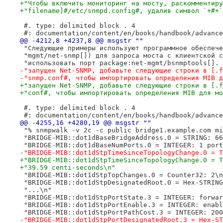
+"Чтобы включить мониторинг на мосту, раскомментиру
+"filename]#/etc/snmpd.config#, удалив символ `+#+`
 #. type: delimited block . 4
 #: documentation/content/en/books/handbook/advance
@@ -4212,8 +4237,8 @@ msgstr ""
 "Следующие примеры используют программное обеспече
 "mgmt/net-snmp[]) для запроса моста с клиентской с
 "использовать порт package:net-mgmt/bsnmptools[]. 
-"запущен Net-SNMP, добавьте следующие строки в [.f
-"snmp.conf#, чтобы импортировать определения MIB д
+"запущен Net-SNMP, добавьте следующие строки в [.f
+"conf#, чтобы импортировать определения MIB для мо
 #. type: delimited block . 4
 #: documentation/content/en/books/handbook/advance
@@ -4255,16 +4280,19 @@ msgstr ""
 "% snmpwalk -v 2c -c public bridge1.example.com mi
 "BRIDGE-MIB::dot1dBaseBridgeAddress.0 = STRING: 66
 "BRIDGE-MIB::dot1dBaseNumPorts.0 = INTEGER: 1 port
-"BRIDGE-MIB::dot1dStpTimeSinceTopologyChange.0 = T
+"BRIDGE-MIB::dot1dStpTimeSinceTopologyChange.0 = T
+"39.59 centi-seconds\n"
 "BRIDGE-MIB::dot1dStpTopChanges.0 = Counter32: 2\n
 "BRIDGE-MIB::dot1dStpDesignatedRoot.0 = Hex-STRING
 "...\n"
 "BRIDGE-MIB::dot1dStpPortState.3 = INTEGER: forwar
 "BRIDGE-MIB::dot1dStpPortEnable.3 = INTEGER: enabl
 "BRIDGE-MIB::dot1dStpPortPathCost.3 = INTEGER: 200
-"BRIDGE-MIB::dot1dStpPortDesignatedRoot.3 = Hex-ST