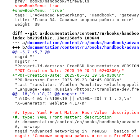
 prev: books/handbook/firewalls
-showBookMenu: true
+showBookMenu: 'true'
 tags: ["Advanced Networking", "Handbook", "gateway
 title: 'Глава 34. Сложные вопросы работы в сети'
 weight: 39
diff --git a/documentation/content/ru/books/handboo
index b8239d1b2c..28ec258efb 100644
--- a/
documentation/content/ru/books/handbook/advan
+++ b/
documentation/content/ru/books/handbook/advan
@@ -5,7 +5,7 @@
 msgid ""
 msgstr ""
 "Project-Id-Version: FreeBSD Documentation VERSION
-"POT-Creation-Date: 2025-10-20 11:02+0300\n"
+"POT-Creation-Date: 2025-05-01 19:56-0300\n"
 "PO-Revision-Date: 2025-09-23 04:45+0000\n"
 "Last-Translator: Vladlen Popolitov <vladlenpopoli
 "Language-Team: Russian <https://translate-dev.fre
@@ -18,19 +18,21 @@ msgstr ""
 "n%10<=4 && (n%100<10 || n%100>=20) ? 1 : 2;\n"
 "X-Generator: Weblate 4.17\n"
-#. type: Yaml Front Matter Hash Value: description
+#. type: YAML Front Matter: description
 #: documentation/content/en/books/handbook/advance
 #, no-wrap
 msgid "Advanced networking in FreeBSD:  basics of 
-msgstr "Сложные вопросы работы в сети в FreeBSD: о