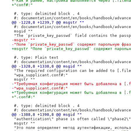
+"Как и ранее, настройка выполняется через [.filena
+"conf#:"
 #. type: delimited block . 4
 #: documentation/content/en/books/handbook/advance
@@ -1228,8 +1239,7 @@ msgstr ""
 #: documentation/content/en/books/handbook/advance
 msgid ""
 "The `private_key_passwd` field contains the passp
-msgstr ""
-"Поле `private_key_passwd` содержит парольную фраз
+msgstr "Поле `private_key_passwd` содержит парольн
 #. type: Plain text
 #: documentation/content/en/books/handbook/advance
@@ -1328,8 +1338,8 @@ msgid ""
 "The required configuration can be added to [.file
 "wpa_supplicant.conf#:"
 msgstr ""
-"Требуемая конфигурация может быть добавлена в [.f
-"wpa_supplicant.conf#:"
+"Требуемая конфигурация может быть добавлена в [.f
+".conf#:"
 #. type: delimited block . 4
 #: documentation/content/en/books/handbook/advance
@@ -1388,8 +1398,8 @@ msgid ""
 "authentication\" phase is often called \"phase2\"
 msgstr ""
 "Это поле определяет метод аутентификации, использ