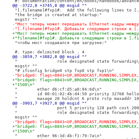
 #: documentation/content/en/books/handbook/advance
@@ -3722,8 +3745,8 @@ msgid ""
 "[.filename]#fxp1#.  Add the following lines to [.
 "the bridge is created at startup:"
 msgstr ""
-"Мост теперь может передавать Ethernet-кадры между
-"[.filename]#fxp1#. Добавьте следующие строки в [.
+"Мост теперь может передавать Ethernet-кадры между
+"filename]#fxp1#. Добавьте следующие строки в [.fi
 "чтобы мост создавался при загрузке:"
 #. type: delimited block . 4
@@ -3859,7 +3882,8 @@ msgid ""
 "                role designated state forwarding\
 msgstr ""
 "# ifconfig bridge0 stp fxp0 stp fxp1\n"
-"bridge0: flags=8843<UP,BROADCAST,RUNNING,SIMPLEX,
+"bridge0: flags=8843<UP,BROADCAST,RUNNING,SIMPLEX,
+"1500\n"
 "        ether d6:cf:d5:a0:94:6d\n"
 "        id 00:01:02:4b:d4:50 priority 32768 hello
 "        maxage 20 holdcnt 6 proto rstp maxaddr 10
@@ -3903,7 +3927,8 @@ msgid ""
 "                port 5 priority 128 path cost 200
 "                role designated state forwarding\
 msgstr ""
-"bridge0: flags=8843<UP,BROADCAST,RUNNING,SIMPLEX,
+"bridge0: flags=8843<UP,BROADCAST,RUNNING,SIMPLEX,
+"1500\n"
 "        ether 96:3d:4b:f1:79:7a\n"