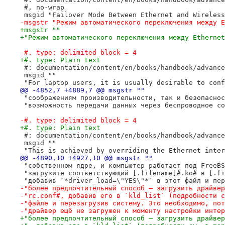
 #, no-wrap
 msgid "Failover Mode Between Ethernet and Wireless
-msgstr "Режим автоматического переключения между E
+msgstr ""
+"Режим автоматического переключения между Ethernet
-#. type: delimited block = 4
+#. type: Plain text
 #: documentation/content/en/books/handbook/advance
 msgid ""
 "For laptop users, it is usually desirable to conf
@@ -4852,7 +4889,7 @@ msgstr ""
 "соображениям производительности, так и безопаснос
 "возможность передачи данных через беспроводное со
-#. type: delimited block = 4
+#. type: Plain text
 #: documentation/content/en/books/handbook/advance
 msgid ""
 "This is achieved by overriding the Ethernet inter
@@ -4890,10 +4927,10 @@ msgstr ""
 "собственном ядре, и компьютер работает под FreeBS
 "загрузите соответствующий [.filename]#.ko# в [.fi
 "добавив `*driver_load=\"YES\"*` в этот файл и пер
-"более предпочтительный способ — загрузить драйвер
-"rc.conf#, добавив его в `kld_list` (подробности с
-"файле и перезагрузив систему. Это необходимо, пот
-"драйвер ещё не загружен к моменту настройки интер
+"более предпочтительный способ — загрузить драйвер