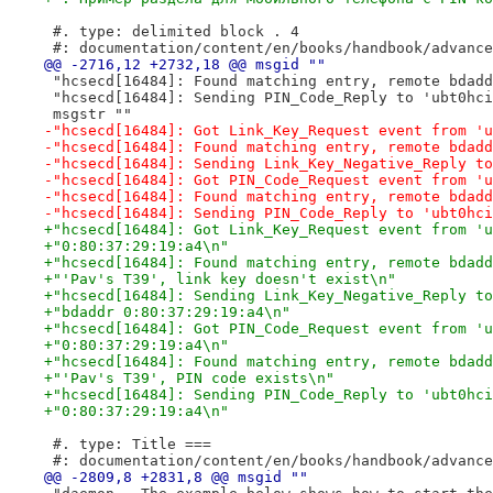
 #. type: delimited block . 4
 #: documentation/content/en/books/handbook/advance
@@ -2716,12 +2732,18 @@ msgid ""
 "hcsecd[16484]: Found matching entry, remote bdadd
 "hcsecd[16484]: Sending PIN_Code_Reply to 'ubt0hci
 msgstr ""
-"hcsecd[16484]: Got Link_Key_Request event from 'u
-"hcsecd[16484]: Found matching entry, remote bdadd
-"hcsecd[16484]: Sending Link_Key_Negative_Reply to
-"hcsecd[16484]: Got PIN_Code_Request event from 'u
-"hcsecd[16484]: Found matching entry, remote bdadd
-"hcsecd[16484]: Sending PIN_Code_Reply to 'ubt0hci
+"hcsecd[16484]: Got Link_Key_Request event from 'u
+"0:80:37:29:19:a4\n"
+"hcsecd[16484]: Found matching entry, remote bdadd
+"'Pav's T39', link key doesn't exist\n"
+"hcsecd[16484]: Sending Link_Key_Negative_Reply to
+"bdaddr 0:80:37:29:19:a4\n"
+"hcsecd[16484]: Got PIN_Code_Request event from 'u
+"0:80:37:29:19:a4\n"
+"hcsecd[16484]: Found matching entry, remote bdadd
+"'Pav's T39', PIN code exists\n"
+"hcsecd[16484]: Sending PIN_Code_Reply to 'ubt0hci
+"0:80:37:29:19:a4\n"
 #. type: Title ===
 #: documentation/content/en/books/handbook/advance
@@ -2809,8 +2831,8 @@ msgid ""