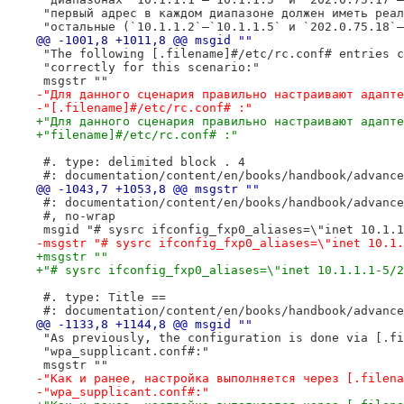
 "первый адрес в каждом диапазоне должен иметь реал
 "остальные (`10.1.1.2`–`10.1.1.5` и `202.0.75.18`–
@@ -1001,8 +1011,8 @@ msgid ""
 "The following [.filename]#/etc/rc.conf# entries c
 "correctly for this scenario:"
 msgstr ""
-"Для данного сценария правильно настраивают адапте
-"[.filename]#/etc/rc.conf# :"
+"Для данного сценария правильно настраивают адапте
+"filename]#/etc/rc.conf# :"
 #. type: delimited block . 4
 #: documentation/content/en/books/handbook/advance
@@ -1043,7 +1053,8 @@ msgstr ""
 #: documentation/content/en/books/handbook/advance
 #, no-wrap
 msgid "# sysrc ifconfig_fxp0_aliases=\"inet 10.1.1
-msgstr "# sysrc ifconfig_fxp0_aliases=\"inet 10.1.
+msgstr ""
+"# sysrc ifconfig_fxp0_aliases=\"inet 10.1.1.1-5/2
 #. type: Title ==
 #: documentation/content/en/books/handbook/advance
@@ -1133,8 +1144,8 @@ msgid ""
 "As previously, the configuration is done via [.fi
 "wpa_supplicant.conf#:"
 msgstr ""
-"Как и ранее, настройка выполняется через [.filena
-"wpa_supplicant.conf#:"