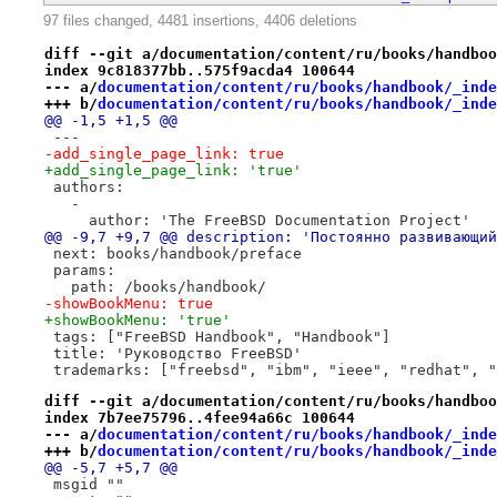
97 files changed, 4481 insertions, 4406 deletions
diff --git a/documentation/content/ru/books/handboo
index 9c818377bb..575f9acda4 100644
--- a/
documentation/content/ru/books/handbook/_inde
+++ b/
documentation/content/ru/books/handbook/_inde
@@ -1,5 +1,5 @@
 ---
-add_single_page_link: true
+add_single_page_link: 'true'
 authors:
   - 
     author: 'The FreeBSD Documentation Project'
@@ -9,7 +9,7 @@ description: 'Постоянно развивающий
 next: books/handbook/preface
 params:
   path: /books/handbook/
-showBookMenu: true
+showBookMenu: 'true'
 tags: ["FreeBSD Handbook", "Handbook"]
 title: 'Руководство FreeBSD'
 trademarks: ["freebsd", "ibm", "ieee", "redhat", "
diff --git a/documentation/content/ru/books/handboo
index 7b7ee75796..4fee94a66c 100644
--- a/
documentation/content/ru/books/handbook/_inde
+++ b/
documentation/content/ru/books/handbook/_inde
@@ -5,7 +5,7 @@
 msgid ""