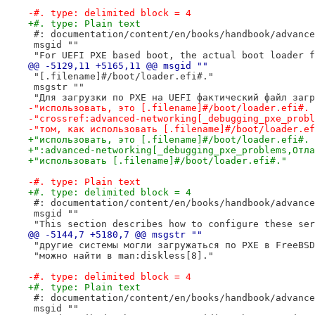
-#. type: delimited block = 4
+#. type: Plain text
 #: documentation/content/en/books/handbook/advance
 msgid ""
 "For UEFI PXE based boot, the actual boot loader f
@@ -5129,11 +5165,11 @@ msgid ""
 "[.filename]#/boot/loader.efi#."
 msgstr ""
 "Для загрузки по PXE на UEFI фактический файл загр
-"использовать, это [.filename]#/boot/loader.efi#. 
-"crossref:advanced-networking[_debugging_pxe_probl
-"том, как использовать [.filename]#/boot/loader.ef
+"использовать, это [.filename]#/boot/loader.efi#. 
+":advanced-networking[_debugging_pxe_problems,Отла
+"использовать [.filename]#/boot/loader.efi#."
-#. type: Plain text
+#. type: delimited block = 4
 #: documentation/content/en/books/handbook/advance
 msgid ""
 "This section describes how to configure these ser
@@ -5144,7 +5180,7 @@ msgstr ""
 "другие системы могли загружаться по PXE в FreeBSD
 "можно найти в man:diskless[8]."
-#. type: delimited block = 4
+#. type: Plain text
 #: documentation/content/en/books/handbook/advance
 msgid ""