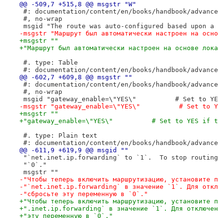
@@ -509,7 +515,8 @@ msgstr "W"
 #: documentation/content/en/books/handbook/advance
 #, no-wrap
 msgid "The route was auto-configured based upon a 
-msgstr "Маршрут был автоматически настроен на осно
+msgstr ""
+"Маршрут был автоматически настроен на основе лока
 #. type: Table
 #: documentation/content/en/books/handbook/advance
@@ -602,7 +609,8 @@ msgstr ""
 #: documentation/content/en/books/handbook/advance
 #, no-wrap
 msgid "gateway_enable=\"YES\"          # Set to YE
-msgstr "gateway_enable=\"YES\"          # Set to Y
+msgstr ""
+"gateway_enable=\"YES\"          # Set to YES if t
 #. type: Plain text
 #: documentation/content/en/books/handbook/advance
@@ -611,9 +619,9 @@ msgid ""
 "`net.inet.ip.forwarding` to `1`.  To stop routing
 "`0`."
 msgstr ""
-"Чтобы теперь включить маршрутизацию, установите п
-"`net.inet.ip.forwarding` в значение `1`. Для откл
-"сбросьте эту переменную в `0`."
+"Чтобы теперь включить маршрутизацию, установите п
+".inet.ip.forwarding` в значение `1`. Для отключен
+"эту переменную в `0`."