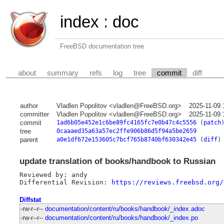
index
:
doc
FreeBSD documentation tree
about
summary
refs
log
tree
commit
diff
author
Vladlen Popolitov <vladlen@FreeBSD.org>
2025-11-09 
committer
Vladlen Popolitov <vladlen@FreeBSD.org>
2025-11-09 
commit
1ad6b05e452e1c6be89fc4165fc7e0b47c4c5556
(
patch
tree
0caaaed35a63a57ec2ffe906b86d5f94a5be2659
parent
a0e1df672e153605c7bcf765b8740bf630342e45
(
diff
)
update translation of books/handbook to Russian
Reviewed by: andy

Differential Revision: 
https://reviews.freebsd.org/
Diffstat
-rw-r--r--
documentation/content/ru/books/handbook/_index.adoc
-rw-r--r--
documentation/content/ru/books/handbook/_index.po