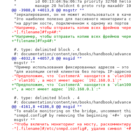
 "        id 00:13:d4:9a:06:7a priority 32768 hello
 "        maxage 20 holdcnt 6 proto rstp maxaddr 10
@@ -3988,8 +4013,8 @@ msgstr ""
 "зеркалирования, он не может использоваться в каче
 "Это наиболее полезно для пассивного мониторинга с
 "на другом хосте, подключенном к одному из портов 
-"Например, чтобы отправить копию всех фреймов чере
-"[.filename]#fxp4#:"
+"Например, чтобы отправить копию всех фреймов чере
+"filename]#fxp4#:"
 #. type: delimited block . 4
 #: documentation/content/en/books/handbook/advance
@@ -4032,8 +4057,8 @@ msgid ""
 msgstr ""
 "Пример использования фиксированных адресов — это 
 "для изоляции сетей клиентов без потерь IP-адресно
-"Предположим, что `CustomerA` находится в `vlan100
-"`vlan101`, а мост имеет адрес `192.168.0.1`:"
+"Предположим, что `CustomerA` находится в `vlan100
+", а мост имеет адрес `192.168.0.1`:"
 #. type: delimited block . 4
 #: documentation/content/en/books/handbook/advance
@@ -4161,8 +4186,8 @@ msgid ""
 "To enable monitoring on the bridge, uncomment thi
 "snmpd.config# by removing the beginning `+#+` sym
 msgstr ""
-"Чтобы включить мониторинг на мосту, раскомментиру
-"[.filename]#/etc/snmpd.config#, удалив символ `+#