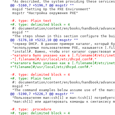
 "As described, the system providing these services
@@ -5160,7 +5196,7 @@ msgstr ""
 msgid "Setting Up the PXE Environment"
 msgstr "Настройка окружения PXE"
-#. type: Plain text
+#. type: delimited block = 4
 #: documentation/content/en/books/handbook/advance
 msgid ""
 "The steps shown in this section configure the bui
@@ -5176,10 +5212,10 @@ msgstr ""
 "сервер DHCP. В данном примере каталог, который бу
 "используемые пользователями PXE, называется [.fil
 "install#. Важно, чтобы этот каталог существовал и
-"каталога было указано как в [.filename]#/etc/inet
-"[.filename]#/usr/local/etc/dhcpd.conf#."
+"каталога было указано как в [.filename]#/etc/inet
+"filename]#/usr/local/etc/dhcpd.conf#."
-#. type: delimited block = 4
+#. type: Plain text
 #: documentation/content/en/books/handbook/advance
 msgid ""
 "The command examples below assume use of the man:
@@ -5190,7 +5226,7 @@ msgstr ""
 "Пользователям man:csh[1] и man:tcsh[1] потребуетс
 "man:sh[1] или адаптировать команды к синтаксису m
-#. type: .procedure
+#. type: delimited block = 4