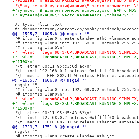
-"туннеле. В данном примере используется EAP с MD5-
-"\"внутренней аутентификации\" часто называется \"
+"туннеле. В данном примере используется EAP с MD5-
+" аутентификации\" часто называется \"phase2\"."
 #. type: Plain text
 #: documentation/content/en/books/handbook/advance
@@ -1595,7 +1605,8 @@ msgstr ""
 "# ifconfig wlan0 create wlandev ath0 wlanmode adh
 "# ifconfig wlan0 inet 192.168.0.1 netmask 255.255
 "# ifconfig wlan0\n"
-"  wlan0: flags=8843<UP,BROADCAST,RUNNING,SIMPLEX,
+"  wlan0: flags=8843<UP,BROADCAST,RUNNING,SIMPLEX,
+"1500\n"
 "\t  ether 00:11:95:c3:0d:ac\n"
 "\t  inet 192.168.0.1 netmask 0xffffff00 broadcast
 "\t  media: IEEE 802.11 Wireless Ethernet autosele
@@ -1655,7 +1666,8 @@ msgid ""
 msgstr ""
 "# ifconfig wlan0 inet 192.168.0.2 netmask 255.255
 "# ifconfig wlan0\n"
-"  wlan0: flags=8843<UP,BROADCAST,RUNNING,SIMPLEX,
+"  wlan0: flags=8843<UP,BROADCAST,RUNNING,SIMPLEX,
+"1500\n"
 "\t  ether 00:11:95:d5:43:62\n"
 "\t  inet 192.168.0.2 netmask 0xffffff00 broadcast
 "\t  media: IEEE 802.11 Wireless Ethernet autosele
@@ -1739,7 +1751,8 @@ msgid ""
 msgstr ""
 "# ifconfig wlan0 create wlandev ath0\n"